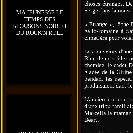
choses étranges. Dé
Serge dans la maison
MA JEUNESSE LE
TEMPS DES
« Étrange », lâche 
BLOUSONS NOIR ET
gallo-romaine à Sa
DU ROCK'N'ROLL
cimetière pour vois
Les souvenirs d'une 
Rien de morbide dans
chemise, le cadet D
glacée de la Girine
pendant les répéti
produisaient dans l
L'ancien prof et con
d'une tribu familia
Marcella la maman do
Béart.