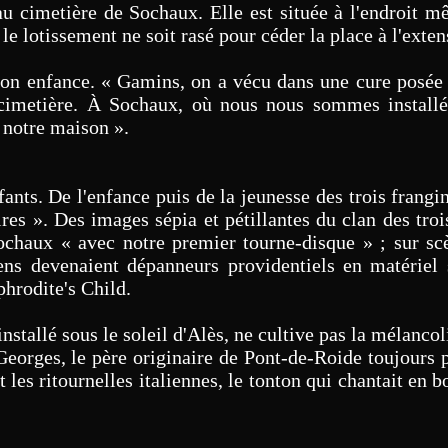
 cimetière de Sochaux. Elle est située à l'endroit mê
le lotissement ne soit rasé pour céder la place à l'exte
on enfance. « Gamins, on a vécu dans une cure posée s
 cimetière. À Sochaux, où nous nous sommes installé
 notre maison ».
fants. De l'enfance puis de la jeunesse des trois frang
es ». Des images sépia et pétillantes du clan des trois
 Sochaux « avec notre premier tourne-disque » ; sur s
ns devenaient dépanneurs providentiels en matériel 
hrodite's Child.
nstallé sous le soleil d'Alès, ne cultive pas la mélanco
eorges, le père originaire de Pont-de-Roide toujours p
les ritournelles italiennes, le tonton qui chantait en 