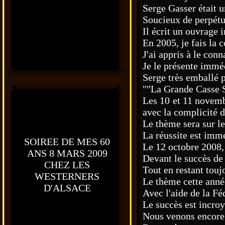
Serge Gasser était 
Soucieux de perpétue
Il écrit un ouvrage 
En 2005, je fais la 
J'ai appris à le conn
Je le présente immé
Serge très emballé p
""La Grande Casse S
Les 10 et 11 novemb
avec la complicité d
Le thème sera sur l
La réussite est immé
SOIREE DE MES 60
Le 12 octobre 2008, 
ANS 8 MARS 2009
Devant le succès de 
CHEZ LES
Tout en restant touj
WESTERNERS
Le thème cette année
D'ALSACE
Avec l'aide de la F
Le succès est incroy
Nous venons encore 