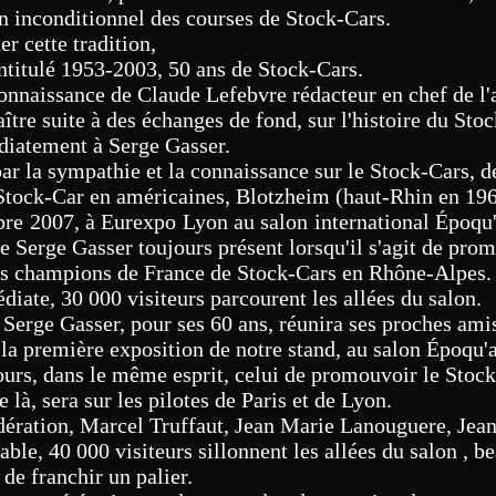
un inconditionnel des courses de Stock-Cars.
r cette tradition,
intitulé 1953-2003, 50 ans de Stock-Cars.
connaissance de Claude Lefebvre rédacteur en chef de l
aître suite à des échanges de fond, sur l'histoire du Sto
diatement à Serge Gasser.
ar la sympathie et la connaissance sur le Stock-Cars, d
tock-Car en américaines, Blotzheim (haut-Rhin en 19
re 2007, à Eurexpo Lyon au salon international Époqu'a
e Serge Gasser toujours présent lorsqu'il s'agit de pro
es champions de France de Stock-Cars en Rhône-Alpes.
diate, 30 000 visiteurs parcourent les allées du salon.
Serge Gasser, pour ses 60 ans, réunira ses proches amis
la première exposition de notre stand, au salon Époqu'
ours, dans le même esprit, celui de promouvoir le Stoc
 là, sera sur les pilotes de Paris et de Lyon.
édération, Marcel Truffaut, Jean Marie Lanouguere, Jea
able, 40 000 visiteurs sillonnent les allées du salon , b
de franchir un palier.