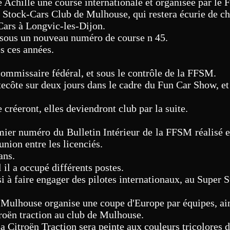
e Achille une course internationale et organisée par le F
 Stock-Cars Club de Mulhouse, qui restera écurie de c
Cars à Longvic-les-Dijon.
r sous un nouveau numéro de course n 45.
es ces années.
ommissaire fédéral, et sous le contrôle de la FFSM.
ntecôte sur deux jours dans le cadre du Fun Car Show, e
 créeront, elles deviendront club par la suite.
mier numéro du Bulletin Intérieur de la FFSM réalisé e
'union entre les licenciés.
ans.
 il a occupé différents postes.
si à faire engager des pilotes internationaux, au Super
 Mulhouse organise une coupe d'Europe par équipes, ai
roën traction au club de Mulhouse.
 Citroën Traction sera peinte aux couleurs tricolores 