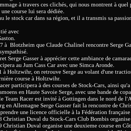
mage à travers ces clichés, qui nous montrent à quel po
une course lui sera dédiée.
 le stock car dans sa région, et il a transmis sa passi
tié avec
Gaston.
967 à Blotzheim que Claude Chalinel rencontre Serge Ga
e sympathisé.
scret Serge Gasser à apprécier cette ambiance de camara
ticipera au Jum Cass Car avec une Simca Aronde.
 à Holtzwihr, on retrouve Serge au volant d'une tracti
rnière course à Holtzwihr.
cer participera à des courses de Stock-Cars, ainsi qu'a
amoens en Haute Savoie Serge, avec une bande de copai
le Team Racer est invité à Gottingen dans le nord de l
g en Allemagne Serge Gasser fait la rencontre de Chri
à prendre une licence officielle à la Fédération françai
 Christian Duval du Stock-Cars Club Bombis organise 
 Christian Duval organise une deuxieme course en Côte 