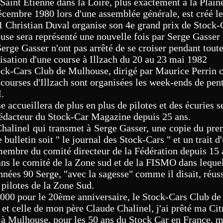
 Saint Étienne dans la Loire, plus exactement à la Plain
cembre 1980 lors d'une assemblée générale, est créé le
 Christian Duval organise son 4e grand prix de Stock-
use sera représenté une nouvelle fois par Serge Gasse
erge Gasser n'ont pas arrêté de se croiser pendant tout
isation d'une course à Illzach du 20 au 23 mai 1982
ock-Cars Club de Mulhouse, dirigé par Maurice Perrin c
 courses d'Illzach sont organisées les week-ends de pe
.
accueillera de plus en plus de pilotes et des écuries se
rédacteur du Stock-Car Magazine depuis 25 ans.
Chalinel qui transmet à Serge Gasser, une copie du pre
 bulletin soit " le journal des Stock-Cars " et un trait d
membre du comité directeur de la Fédération depuis 15 
 dans le comité de la Zone sud et de la FISMO dans lequel
nnées 90 Serge, "avec la sagesse" comme il disait, réus
s pilotes de la Zone Sud.
2000 pour le 20ème anniversaire, le Stock-Cars Club de
et celle de mon père Claude Chalinel, j'ai prêté ma Cit
 à Mulhouse, pour les 50 ans du Stock Car en France, ma