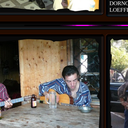
DORN
LOEFF