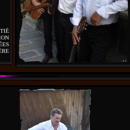
TIÉ
MON
ÉES
ÈRE